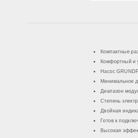
Трансформатор ро
Система автоподп
Компактные ра
МОНТАЖ И НАС
Комфортный и 
Насос GRUNDFO
Топливо
Минимальное д
Работа на сжиженн
Диапазон моду
Степень элект
Способ монтажа
Двойная индик
Готов к подкл
Камера сгорания
Высокая эффект