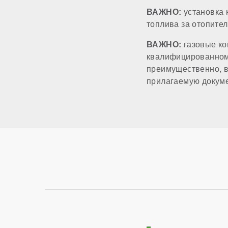
ВАЖНО:
установка 
Диаметр дымоход
топлива за отопите
ВАЖНО:
газовые ко
Диаметр патрубков
квалифицированному
преимущественно, в
Диаметр газового 
прилагаемую докум
Напряжение элект
Возможность подк
Программировани
Дымоходная систе