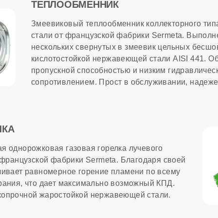
ТЕПЛООБМЕННИК
МАЦИЯ
Змеевиковый теплообменник коллекторного ти
стали от французской фабрики Sermeta. Выполне
сти
нескольких свернутых в змеевик цельных бесшо
кислотостойкой нержавеющей стали AISI 441. О
ход природного газа
пропускной способностью и низким гидравличес
сопротивлением. Прост в обслуживании, надеже
тва
лужбы
ЛКА
я однорожковая газовая горелка лучевого
т французской фабрики Sermeta. Благодаря своей
чивает равномерное горение пламени по всему
рания, что дает максимально возможный КПД.
копрочной жаростойкой нержавеющей стали.