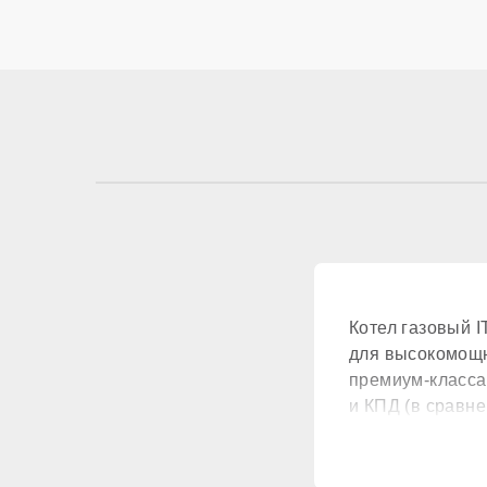
КОНТУР ГВС
Контур ГВС
КОМПОНЕНТЫ
Материал первичн
Котел газовый 
Встроенный бойле
для высокомощн
премиум-класса
Расширительный б
и КПД (в сравн
Циркуляционный н