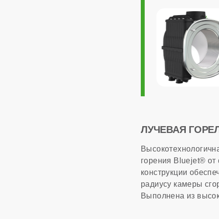
ОБЩАЯ ИНФОР
Модуляция мощно
Максимальный рас
Страна производс
Расчетный срок с
ЛУЧЕВАЯ ГОРЕ
Высокотехнологична
Габариты
горения Bluejet® о
конструкции обеспе
радиусу камеры сго
Гарантия
Выполнена из высо