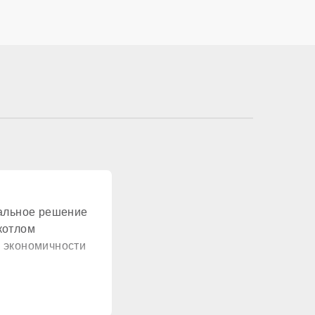
ионально
жавеющая сталь
еальное решение
нет
котлом
 экономичности
нет
одулируемый