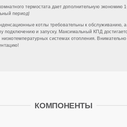
комнатного термостата дает дополнительную экономию 1
а
льный период!
нденсационные котлы требовательны к обслуживанию, а 
 отопления (резьба)
 подключению и запуску. Максимальный КПД достигаетс
 низкотемпературных системах отопления. Внимательно
патрубка
ентацию!
ропитания
лючения комнатного термостата
е ГВС
КОМПОНЕНТЫ
ма в комплекте