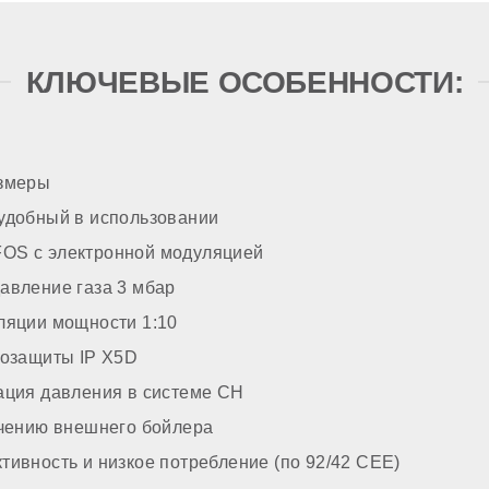
зжига
КЛЮЧЕВЫЕ ОСОБЕННОСТИ:
итки
змеры
ТРОЙКА
удобный в использовании
S с электронной модуляцией
авление газа 3 мбар
ом газе
ляции мощности 1:10
розащиты IP X5D
ация давления в системе CH
ючению внешнего бойлера
ивность и низкое потребление (по 92/42 CEE)