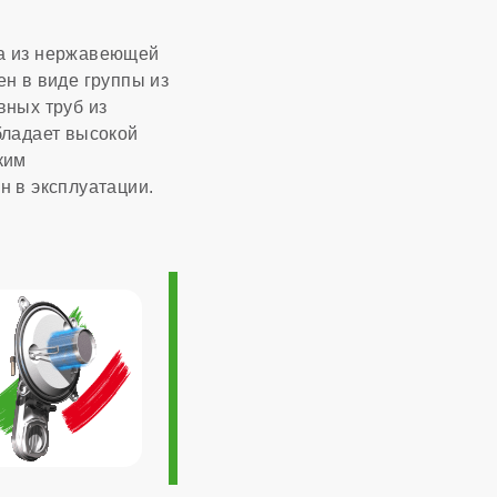
па из нержавеющей
н в виде группы из
1:10
вных труб из
бладает высокой
5,02 м³/час
ким
н в эксплуатации.
Италия
10 лет
450x837x475 мм
7 лет