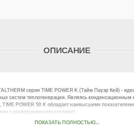
опц
ОПИСАНИЕ
нер
ого теплообменника
ITALTHERM серии TIME POWER K (Тайм Пауэр Кей) - ид
р
ых систем теплогенерации. Являясь конденсационным 
, TIME POWER 50 K обладает наивысшими показателями
ак
ении с конвекционными котлами).
м
асос