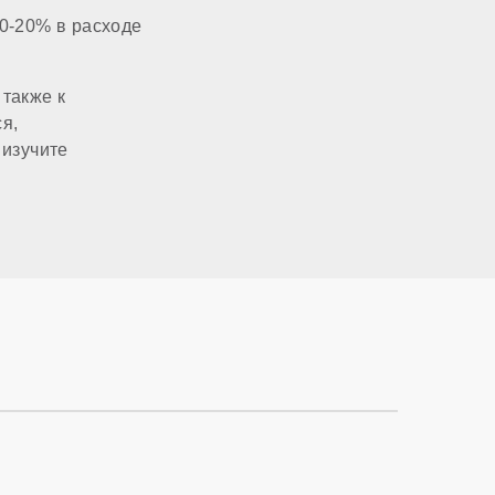
0-20% в расходе
80x80 мм
также к
1 1/4 дюйма
я,
 изучите
1 дюйм
220 В
есть
есть
нет