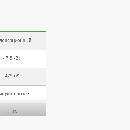
денсационный
47,5 кВт
475 м²
инудительное
1 шт.
106,7 %