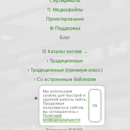
Сертификаты
Медиафайлы
Проектирование
Поддержка
Блог
Каталог котлов
Традиционные
Традиционные (премиум-класс)
Со встроенным бойлером
Конденсационные
Мы используем
cookies для быстрой и
Подбор котла за 5 шагов
удобной работы сайта.
Продолжая
пользоваться сайтом,
Где купить
вы соглашаетесь с
Политикой
конфиденциальности
Сервис-центры