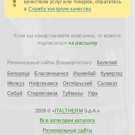
качеством услуг или товаров, обратитесь
в
Службу контроля качества
Если вы представляете компанию, то можете
подписаться
на рассылку
Белебей
Региональные сайты (Башкортостан):
Белорецк
Благовещенск
Ишимбай
Кумертау
Мелеуз
Нефтекамск
Октябрьский
Салават
Сибай
Стерлитамак
Туймазы
Уфа
2026 © «
ITALTHERM
S.p.A.»
Все категории каталога
Региональные сайты