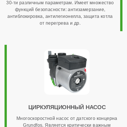
30-ти различным параметрам. Имеет множество
нет
функций безопасности: антизамерзание,
антиблокировка, антилегионелла, защита котла
ОБЩАЯ ИНФОРМАЦИЯ
от перегрева и др.
Модуляция мощности
1:3
Максимальный расход природного газа
3,65 м³/час
ЦИРКУЛЯЦИОННЫЙ НАСОС
Страна производства
Многоскоростной насос от датского концерна
Grundfos. Является критически важным