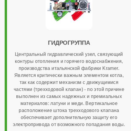
Диаметр патрубков отопления (резьба)
3/4 дюйма
ГИДРОГРУППА
Диаметр патрубков горячего водоснабжения
Центральный гидравлический узел, связующий
контуры отопления и горячего водоснабжения,
производства итальянской фабрики Kramer.
1/2 дюйма
Является критически важным элементом котла,
так как содержит механизм с движущимися
частями (трехходовой клапан) - по этой причине
Диаметр газового патрубка
выполнен из самых надежных и премиальных
материалов: латуни и меди. Вертикальное
расположение штока трехходового клапана
3/4 дюйма
обеспечивает дополнительную защиту его
электропривода от возможного попадания воды.
Напряжение электропитания