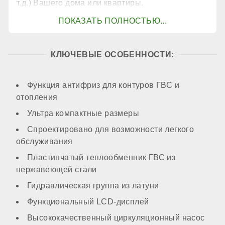
т.д.) Вашего дома или квартиры.
КОНТУР ГВС
Контур ГВС
КЛЮЧЕВЫЕ ОСОБЕННОСТИ:
есть
Функция антифриз для контуров ГВС и
отопления
Производительность горячей воды при ΔТ=25℃
Ультра компактные размеры
Спроектировано для возможности легкого
обслуживания
18,6 л/мин
Пластинчатый теплообменник ГВС из
нержавеющей стали
Преднагрев теплообменника ГВС
Гидравлическая группа из латуни
Функциональный LCD-дисплей
нет
Высококачественный циркуляционный насос