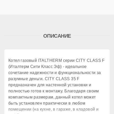
345 м²
Дымоудаление
ОПИСАНИЕ
принудительное
Количество теплообменников
Котел газовый ITALTHERM серии CITY CLASS F
(Италтерм Сити Класс Эф) - идеальное
2 шт.
сочетание надежности и функциональности за
разумные деньги. CITY CLASS 35 F
предназначен для настенной установки и
КПД
полностью готов к монтажу. Благодаря своим
компактным размерам, данный котел может
быть установлен практически в любом
94 %
помещении (на кухне, в гараже, в кладовой и