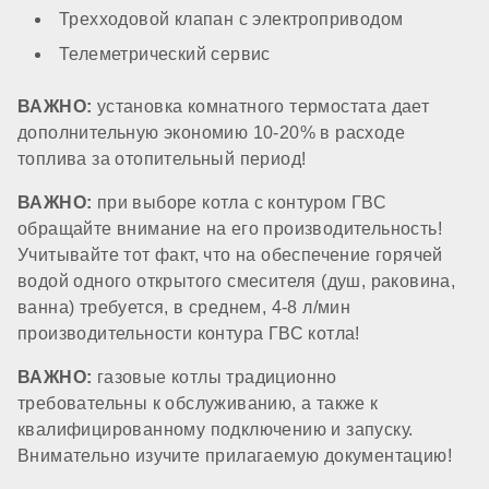
Трехходовой клапан с электроприводом
Утепление теплообменника ГВС
Телеметрический сервис
ВАЖНО:
установка комнатного термостата дает
нет
дополнительную экономию 10-20% в расходе
топлива за отопительный период!
Датчик потока ГВС
ВАЖНО:
при выборе котла с контуром ГВС
обращайте внимание на его производительность!
стандартный
Учитывайте тот факт, что на обеспечение горячей
водой одного открытого смесителя (душ, раковина,
ванна) требуется, в среднем, 4-8 л/мин
КОМПОНЕНТЫ
производительности контура ГВС котла!
ВАЖНО:
газовые котлы традиционно
Материал первичного теплообменника
требовательны к обслуживанию, а также к
квалифицированному подключению и запуску.
Внимательно изучите прилагаемую документацию!
медь